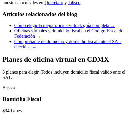
nuestras sucursales en
Querétaro
y
Jalisco
.
Artículos relacionados del blog
Cómo elegir la mejor oficina virtual: guía completa →
Oficinas virtuales y domicilio fiscal en el Código Fiscal de la
Federación →
Comprobante de domicilio y domicilio fiscal ante el SAT:
checklist →
Planes de oficina virtual en CDMX
3 planes para elegir. Todos incluyen domicilio fiscal válido ante el
SAT.
Básico
Domicilio Fiscal
$949
/mes